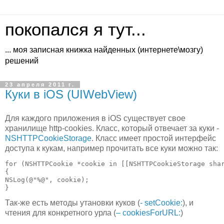
покопался я тут...
... моя записная книжка найденных (интернете\мозгу)
решений
23 апреля 2011 г.
Куки в iOS (UIWebView)
Для каждого приложения в iOS существует свое
хранилище http-cookies. Класс, который отвечает за куки -
NSHTTPCookieStorage
. Класс имеет простой интерфейс
доступа к кукам, например прочитать все куки можно так:
for (NSHTTPCookie *cookie in [[NSHTTPCookieStorage shar
{

NSLog(@"%@", cookie);

}
Так-же есть методы утановки куков (
- setCookie:
), и
чтения для конкретного урла (
– cookiesForURL:
)