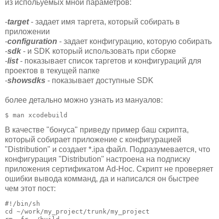
из испольуемых мной параметров:
-
target
- задает имя таргета, который собирать в
приложении
-
configuration
- задает конфигурацию, которую собирать
-
sdk
- и SDK который использовать при сборке
-
list
- показывает список таргетов и конфигураций для
проектов в текущей папке
-
showsdks
- показывает доступные SDK
более детально можно узнать из мануалов:
$ man xcodebuild
В качестве "бонуса" приведу пример баш скрипта,
который собирает приложение с конфигурацией
"Distribution" и создает *.ipa файл. Подразумевается, что
конфигурация "Distribution" настроена на подписку
приложения сертификатом Ad-Hoc. Скрипт не проверяет
ошибки вывода комманд, да и написался он быстрее
чем этот пост:
#!/bin/sh

cd ~/work/my_project/trunk/my_project
