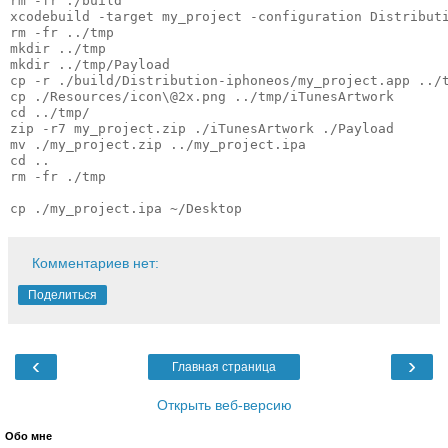
rm -fr ./build

xcodebuild -target my_project -configuration Distributi
rm -fr ../tmp

mkdir ../tmp

mkdir ../tmp/Payload

cp -r ./build/Distribution-iphoneos/my_project.app ../t
cp ./Resources/icon\@2x.png ../tmp/iTunesArtwork

cd ../tmp/

zip -r7 my_project.zip ./iTunesArtwork ./Payload

mv ./my_project.zip ../my_project.ipa

cd ..

rm -fr ./tmp

cp ./my_project.ipa ~/Desktop
Комментариев нет:
Поделиться
‹
›
Главная страница
Открыть веб-версию
Обо мне