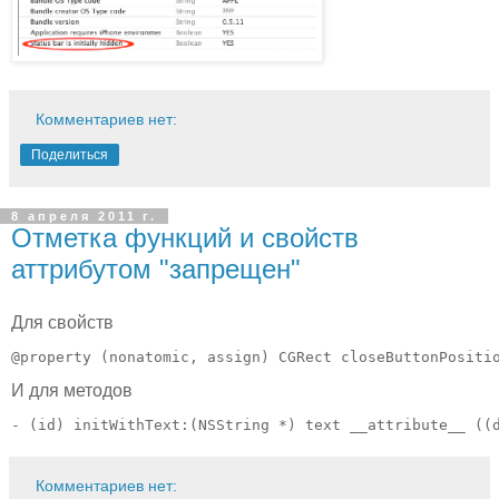
Комментариев нет:
Поделиться
8 апреля 2011 г.
Отметка функций и свойств
аттрибутом "запрещен"
Для свойств
@property (nonatomic, assign) CGRect closeButtonPositi
И для методов
- (id) initWithText:(NSString *) text __attribute__ ((
Комментариев нет: