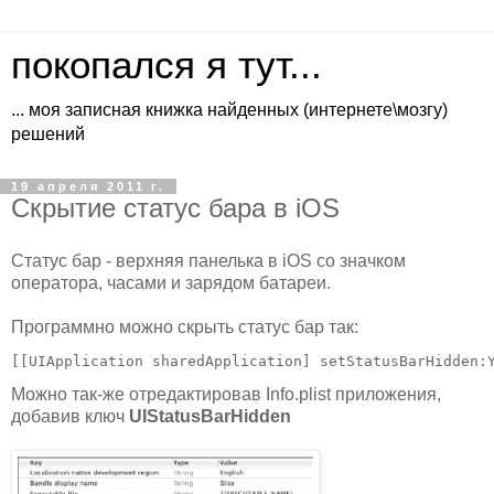
покопался я тут...
... моя записная книжка найденных (интернете\мозгу)
решений
19 апреля 2011 г.
Скрытие статус бара в iOS
Статус бар - верхняя панелька в iOS со значком
оператора, часами и зарядом батареи.
Программно можно скрыть статус бар так:
[[UIApplication sharedApplication] setStatusBarHidden:
Можно так-же отредактировав Info.plist приложения,
добавив ключ
UIStatusBarHidden