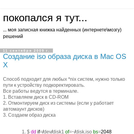
покопался я тут...
... моя записная книжка найденных (интернете\мозгу)
решений
11 сентября 2009 г.
Создание iso образа диска в Mac OS
X
Способ подходит для любых *nix систем, нужно только
пути к устройству подкоректировать.
Все работы ведутся в терминале.
1. Вставляем диск в CD-ROM
2. Отмонтируем диск из системы (если у работает
автомаунт дисков)
3. Создаем образ диска
$
dd
if
=
/
dev
/
disk1
of
=~
/
disk.iso
bs
=
2048