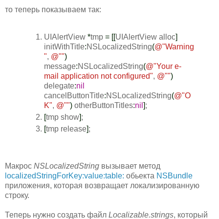
то теперь показываем так:
UIAlertView
*
tmp
=
[
[
UIAlertView alloc
]
initWithTitle
:
NSLocalizedString
(
@
"Warning
"
,
@
""
)
message
:
NSLocalizedString
(
@
"Your e-
mail application not configured"
,
@
""
)
delegate
:
nil
cancelButtonTitle
:
NSLocalizedString
(
@
"O
K"
,
@
""
)
otherButtonTitles
:
nil
]
;
[
tmp show
]
;
[
tmp release
]
;
Макрос
NSLocalizedString
вызывает метод
localizedStringForKey:value:table:
обьекта
NSBundle
приложения, которая возвращает локализированную
строку.
Теперь нужно создать файл
Localizable.strings
, который