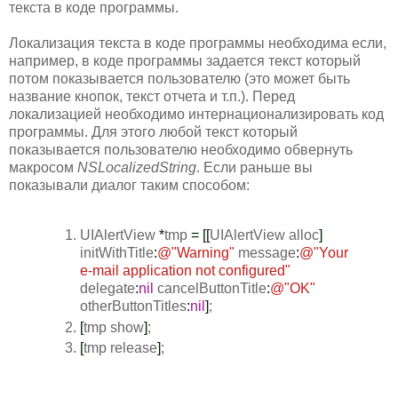
текста в коде программы.
Локализация текста в коде программы необходима если,
например, в коде программы задается текст который
потом показывается пользователю (это может быть
название кнопок, текст отчета и т.п.). Перед
локализацией необходимо интернационализировать код
программы. Для этого любой текст который
показывается пользователю необходимо обвернуть
макросом
NSLocalizedString
. Если раньше вы
показывали диалог таким способом:
UIAlertView
*
tmp
=
[
[
UIAlertView alloc
]
initWithTitle
:
@
"Warning"
message
:
@
"Your
e-mail application not configured"
delegate
:
nil
cancelButtonTitle
:
@
"OK"
otherButtonTitles
:
nil
]
;
[
tmp show
]
;
[
tmp release
]
;