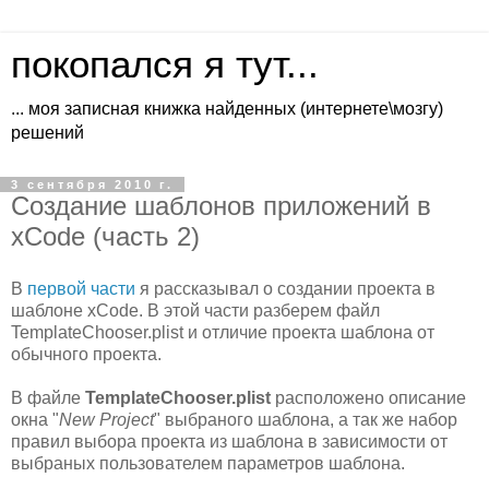
покопался я тут...
... моя записная книжка найденных (интернете\мозгу)
решений
3 сентября 2010 г.
Создание шаблонов приложений в
xCode (часть 2)
В
первой части
я рассказывал о создании проекта в
шаблоне xCode. В этой части разберем файл
TemplateChooser.plist и отличие проекта шаблона от
обычного проекта.
В файле
TemplateChooser.plist
расположено описание
окна "
New Project
" выбраного шаблона, а так же набор
правил выбора проекта из шаблона в зависимости от
выбраных пользователем параметров шаблона.