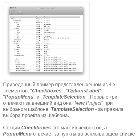
Приведенный пример представлен хешом из 4-х
элементов: "
Checkboxes
", "
OptionsLabel
",
"
PopupMenu
" и "
TemplateSelection
". Первые три
отвечают за внешний вид она "
New Project
" при
выбраном шаблоне,
TemplateSelection
- за правила
выбора проекта из шаблона.
Секции
Checkboxes
это массив чекбоксов, а
PopupMenu
отвечает за пункты во всплывающем списке