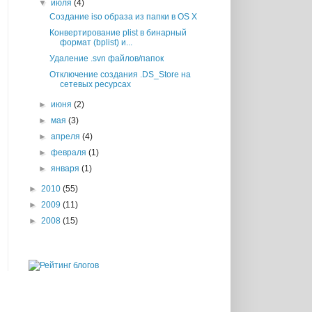
▼
июля
(4)
Создание iso образа из папки в OS X
Конвертирование plist в бинарный
формат (bplist) и...
Удаление .svn файлов/папок
Отключение создания .DS_Store на
сетевых ресурсах
►
июня
(2)
►
мая
(3)
►
апреля
(4)
►
февраля
(1)
►
января
(1)
►
2010
(55)
►
2009
(11)
►
2008
(15)