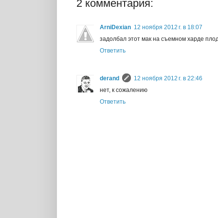
2 комментария:
ArniDexian
12 ноября 2012 г. в 18:07
задолбал этот мак на съемном харде плод
Ответить
derand
12 ноября 2012 г. в 22:46
нет, к сожалению
Ответить