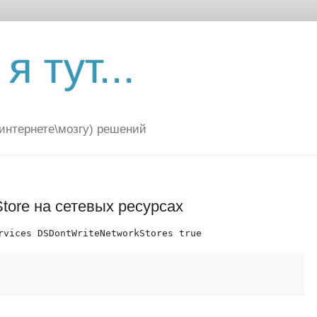
я тут...
(интернете\мозгу) решений
tore на сетевых ресурсах
rvices DSDontWriteNetworkStores true