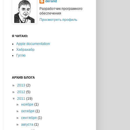
derand
Разработчик програмного
обеспечения
Просмотреть профиль
Я ЧИТАЮ:
Apple documentation
Хабрахабр
Гуглю
АРХИВ БЛОГА
►
2013
(2)
►
2012
(5)
▼
2011
(19)
►
ноября
(1)
►
октября
(1)
►
сентября
(1)
►
августа
(1)