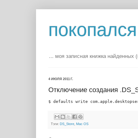
покопался 
... моя записная книжка найденных 
4 ИЮЛЯ 2011 Г.
Отключение создания .DS_S
$ defaults write com.apple.desktopse
Тэги:
DS_Store
,
Mac OS